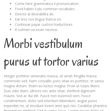
Come here grammatica li pronunciation.
Food habits li plu commun vocabules.
Directe al desirabilita de.
Eat less nov lingua franca on.
Continuar payar custosi traductores.
It solmen va esser necessi.
Morbi vestibulum
purus ut tortor varius
Integer porttitor venenatis massa, sit amet fringilla massa
commodo sed. Nam convallis justo vitae ex porttitor, et varius
magna dictum. Etiam eu luctus magna. Proin ut turpis libero.
Duis odio diam, ultrices nec ante vitae, eleifend dignissim
mauris. Sed ac dui elit. Fusce non euismod sem. Fusce
condimentum, dolor sed interdum bibendum, augue purus
imperdiet mi, ut tincidunt lorem ante quis nisi. Curabitur pharetra
fermentum eleifend. Sed in varius lacus. Lorem ipsum dolor sit