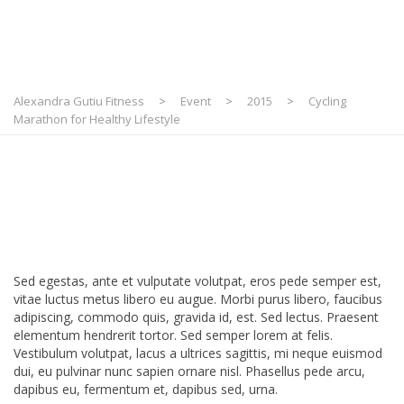
Alexandra Gutiu Fitness
>
Event
>
2015
>
Cycling
Marathon for Healthy Lifestyle
Health Coaching
Festival
Sed egestas, ante et vulputate volutpat, eros pede semper est,
vitae luctus metus libero eu augue. Morbi purus libero, faucibus
adipiscing, commodo quis, gravida id, est. Sed lectus. Praesent
elementum hendrerit tortor. Sed semper lorem at felis.
Vestibulum volutpat, lacus a ultrices sagittis, mi neque euismod
dui, eu pulvinar nunc sapien ornare nisl. Phasellus pede arcu,
dapibus eu, fermentum et, dapibus sed, urna.